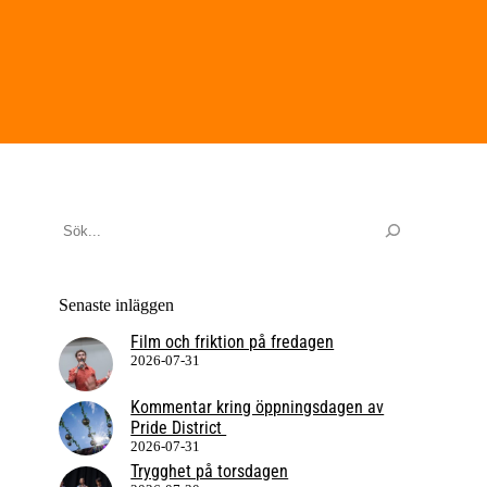
Sök
Senaste inläggen
Film och friktion på fredagen
2026-07-31
Kommentar kring öppningsdagen av
Pride District
2026-07-31
Trygghet på torsdagen