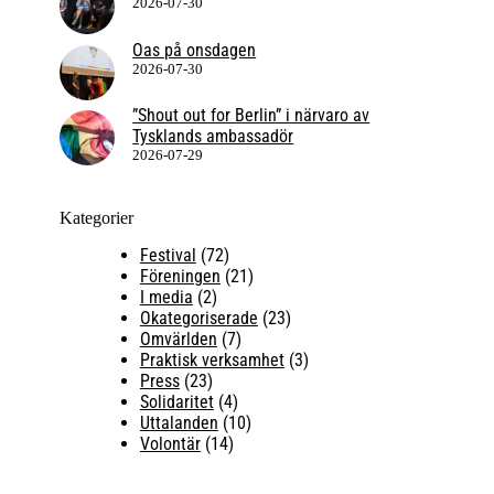
2026-07-30
Oas på onsdagen
2026-07-30
”Shout out for Berlin” i närvaro av
Tysklands ambassadör
2026-07-29
Kategorier
Festival
(72)
Föreningen
(21)
I media
(2)
Okategoriserade
(23)
Omvärlden
(7)
Praktisk verksamhet
(3)
Press
(23)
Solidaritet
(4)
Uttalanden
(10)
Volontär
(14)