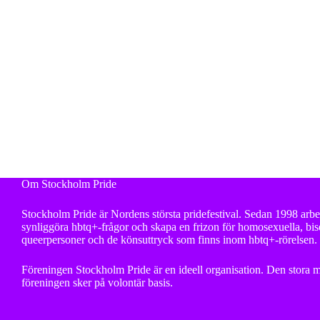
Om Stockholm Pride
Stockholm Pride är Nordens största pridefestival. Sedan 1998 arbet
synliggöra hbtq+-frågor och skapa en frizon för homosexuella, bise
queerpersoner och de könsuttryck som finns inom hbtq+-rörelsen.
Föreningen Stockholm Pride är en ideell organisation. Den stora m
föreningen sker på volontär basis.