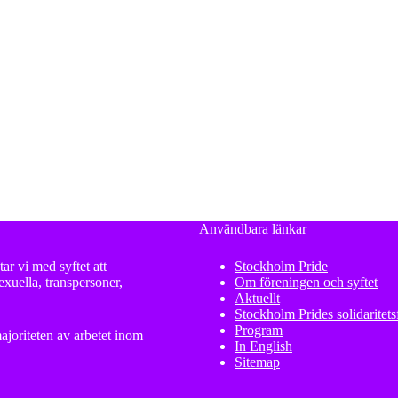
Användbara länkar
ar vi med syftet att
Stockholm Pride
xuella, transpersoner,
Om föreningen och syftet
Aktuellt
Stockholm Prides solidaritet
Program
ajoriteten av arbetet inom
In English
Sitemap