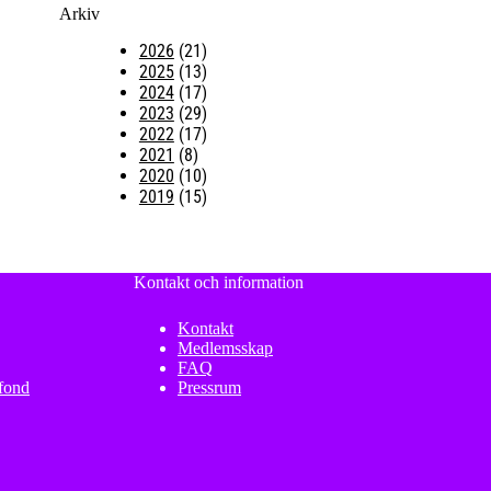
Arkiv
2026
(21)
2025
(13)
2024
(17)
2023
(29)
2022
(17)
2021
(8)
2020
(10)
2019
(15)
Kontakt och information
Kontakt
Medlemsskap
FAQ
sfond
Pressrum