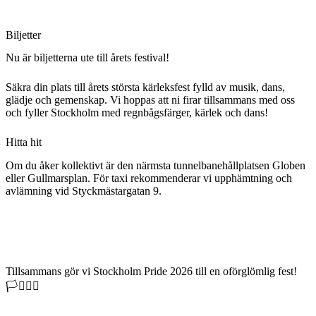
Biljetter
Nu är biljetterna ute till årets festival!
Säkra din plats till årets största kärleksfest fylld av musik, dans,
glädje och gemenskap. Vi hoppas att ni firar tillsammans med oss
och fyller Stockholm med regnbågsfärger, kärlek och dans!
Hitta hit
Om du åker kollektivt är den närmsta tunnelbanehållplatsen Globen
eller Gullmarsplan. För taxi rekommenderar vi upphämtning och
avlämning vid Styckmästargatan 9.
Tillsammans gör vi Stockholm Pride 2026 till en oförglömlig fest!
🏳️‍⚧️🏳️‍🌈