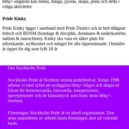
hbtq+-ungdom kan mötas, hänga, pyssla, skapa, prata och delta i
roliga aktiviteter.
Pride Kinky
Pride Kinky ligger i samband med Pride District och är helt tillägnat
fetisch och BDSM (bondage & disciplin, dominans & underkastelse,
sadism & masochism). Kinky ska vara en säker plats för
utforskande, nyfikenhet och mingel för alla öppensinnade. Området
är öppet för dig som fyllt 18 år
Om Stockholm Pride
Stockholm Pride är Nordens största pridefestival. Sedan 1998
arbetar vi med syftet att synliggöra hbtq+-frågor och skapa en
frizon för homosexuella, bisexuella, transpersoner,
queerpersoner och de könsuttryck som finns inom hbtq+-
rörelsen.
Föreningen Stockholm Pride är en ideell organisation. Den
stora majoriteten av arbetet inom föreningen sker på volontär
basis.