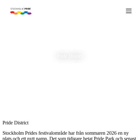
S
k
i
p
t
o
c
o
n
Pride District
t
e
n
t
Pride District
Stockholm Prides festivalområde har från sommaren 2026 en ny
plats och ett nytt namn. Det som tidigare hetat Pride Park och senast