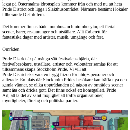
legat på Östermalms idrottsplats kommer från och med nu att heta
Pride District och ligga i Slakthusområdet. Närmare bestämt i lokaler
tillhörande Distriktfem.
Det kommer finnas både inomhus- och utomhusytor, ett flertal
scener, barer, restauranger och utställare. Allt förberett för
fantastiska dagar med artister, musik, umgänge och fest.
Områden
Pride District är på många sätt festivalens hjärta, där
festivalbesökare, utställare, artister och volontärer samlas för att
tillsammans skapa Stockholm Pride. Vi vill att
Pride District ska vara en trygg frizon för hbtq+-personer och
allierade. En plats där Stockholm Prides besökare kan träffa nya och
gamla vänner, se olika uppträdanden på någon av områdets scener
samt äta och dricka gott. Det finns också ett konstgalleri, Pride
Art, att ta del av samt möjlighet att träffa organisationer,
myndigheter, företag och politiska partier.