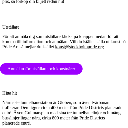
pris, så förköp din biljett redan nu!
Utställare
För att anmäla dig som utställare klicka på knappen nedan för att
komma till information och anmälan. Vill du istället ställa ut konst på
Pride Art så mejlar du istället
konst@stockholmpride.org
.
Anmälan för utställare och konstnärer
Hitta hit
Närmaste tunnelbanestation är Globen, som även tvärbanan
trafikerar. Den ligger cirka 400 meter från Pride Districts planerade
entré. Även Gullmarsplan med sina tre tunnelbanelinjer och många
busslinjer ligger nära, cirka 800 meter från Pride Districts
planerade entré.