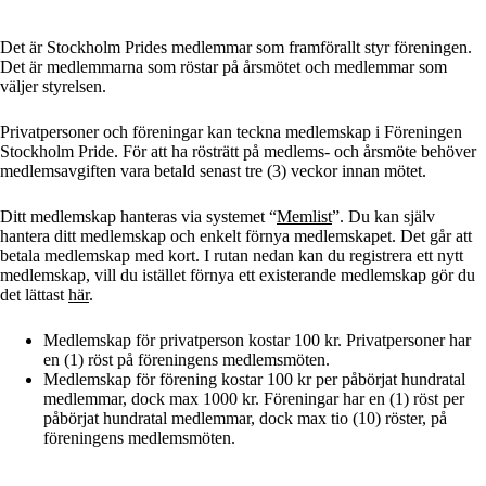
Det är Stockholm Prides medlemmar som framförallt styr föreningen.
Det är medlemmarna som röstar på årsmötet och medlemmar som
väljer styrelsen.
Privatpersoner och föreningar kan teckna medlemskap i Föreningen
Stockholm Pride. För att ha rösträtt på medlems- och årsmöte behöver
medlemsavgiften vara betald senast tre (3) veckor innan mötet.
Ditt medlemskap hanteras via systemet “
Memlist
”. Du kan själv
hantera ditt medlemskap och enkelt förnya medlemskapet. Det går att
betala medlemskap med kort. I rutan nedan kan du registrera ett nytt
medlemskap, vill du istället förnya ett existerande medlemskap gör du
det lättast
här
.
Medlemskap för privatperson kostar 100 kr. Privatpersoner har
en (1) röst på föreningens medlemsmöten.
Medlemskap för förening kostar 100 kr per påbörjat hundratal
medlemmar, dock max 1000 kr. Föreningar har en (1) röst per
påbörjat hundratal medlemmar, dock max tio (10) röster, på
föreningens medlemsmöten.