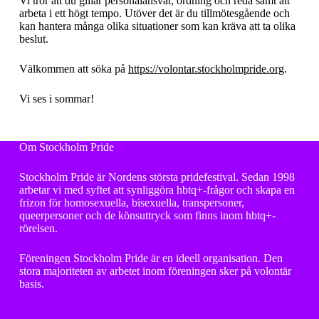
Vi tror att du gillar personalansvar, ordning och reda samt att
arbeta i ett högt tempo. Utöver det är du tillmötesgående och
kan hantera många olika situationer som kan kräva att ta olika
beslut.
Välkommen att söka på
https://volontar.stockholmpride.org
.
Vi ses i sommar!
Om Stockholm Pride
Stockholm Pride är Nordens största pridefestival. Sedan 1998
arbetar vi med syftet att synliggöra hbtq+-frågor och skapa en
frizon för homosexuella, bisexuella, transpersoner,
queerpersoner och de könsuttryck som finns inom hbtq+-
rörelsen.
Föreningen Stockholm Pride är en ideell organisation. Den
stora majoriteten av arbetet inom föreningen sker på volontär
basis.