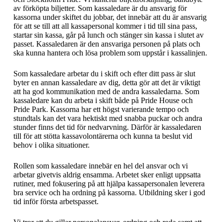
av förköpta biljetter. Som kassaledare är du ansvarig för
kassorna under skiftet du jobbar, det innebär att du är ansvarig
för att se till att all kassapersonal kommer i tid till sina pass,
startar sin kassa, går på lunch och stänger sin kassa i slutet av
passet. Kassaledaren är den ansvariga personen på plats och
ska kunna hantera och lösa problem som uppstår i kassalinjen.
Som kassaledare arbetar du i skift och efter ditt pass är slut
byter en annan kassaledare av dig, detta gör att det är viktigt
att ha god kommunikation med de andra kassaledarna. Som
kassaledare kan du arbeta i skift både på Pride House och
Pride Park. Kassorna har ett högst varierande tempo och
stundtals kan det vara hektiskt med snabba puckar och andra
stunder finns det tid för nedvarvning. Därför är kassaledaren
till för att stötta kassavolontärerna och kunna ta beslut vid
behov i olika situationer.
Rollen som kassaledare innebär en hel del ansvar och vi
arbetar givetvis aldrig ensamma. Arbetet sker enligt uppsatta
rutiner, med fokusering på att hjälpa kassapersonalen leverera
bra service och ha ordning på kassorna. Utbildning sker i god
tid inför första arbetspasset.