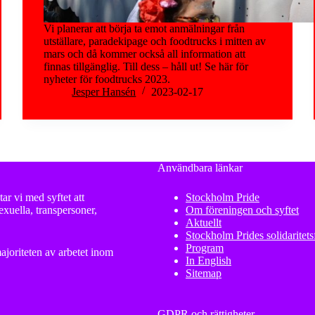
Vi planerar att börja ta emot anmälningar från
utställare, paradekipage och foodtrucks i mitten av
mars och då kommer också all information att
finnas tillgänglig. Till dess – håll ut! Se här för
nyheter för foodtrucks 2023.
Jesper Hansén
2023-02-17
Användbara länkar
ar vi med syftet att
Stockholm Pride
xuella, transpersoner,
Om föreningen och syftet
Aktuellt
Stockholm Prides solidaritet
Program
ajoriteten av arbetet inom
In English
Sitemap
GDPR och rättigheter