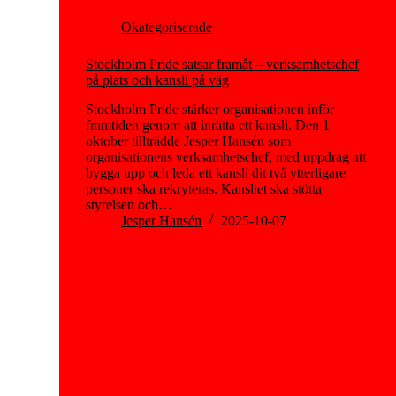
Okategoriserade
Stockholm Pride satsar framåt – verksamhetschef
på plats och kansli på väg
Stockholm Pride stärker organisationen inför
framtiden genom att inrätta ett kansli. Den 1
oktober tillträdde Jesper Hansén som
organisationens verksamhetschef, med uppdrag att
bygga upp och leda ett kansli dit två ytterligare
personer ska rekryteras. Kansliet ska stötta
styrelsen och…
Jesper Hansén
2025-10-07