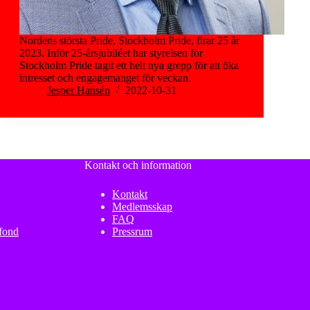
Nordens största Pride, Stockholm Pride, firar 25 år
2023. Inför 25-årsjubiléet har styrelsen för
Stockholm Pride tagit ett helt nya grepp för att öka
intresset och engagemanget för veckan.
Jesper Hansén
2022-10-31
Kontakt och information
Kontakt
Medlemsskap
FAQ
sfond
Pressrum