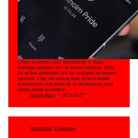
Under november 2022 genomförde vi några
ändringar gällande hur vår telefoni hanteras. Detta
för att öka säkerheten och vår möjlighet att hantera
telefonin. Utan vår vetskap hade detta oväntade
konsekvenser som ledde till att ett begränsat antal
samtal mellan november…
Fabian Miiro
2023-02-27
Omvärlden
,
Uttalanden