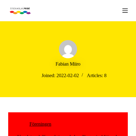
S
k
i
p
t
o
c
o
n
t
e
Fabian Miiro
n
t
Joined: 2022-02-02
Articles: 8
Föreningen